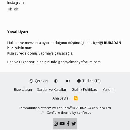
Instagram
TikTok
Yasal Uyarı
Hukuka ve mevzuata aykırı olduğunu düşündüğünüz içeriği
BURADAN
bildirebilirsiniz.
Kısa sürede dönüş yapmaya çalışacağız.
Ban ve Diğer sorunlar için:
info@sosyalmedyaforum.com
Çerezler
Türkçe (TR)
Bize Ulaşın
Şartlar ve Kurallar
Gizlilik Politikası
Yardım
Ana Sayfa
R
S
S
®
Community platform by XenForo
© 2010-2024 XenForo Ltd.
XenForo theme
by xenfocus