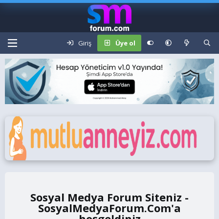
Giriş
Üye ol
Sosyal Medya Forum Siteniz -
SosyalMedyaForum.Com