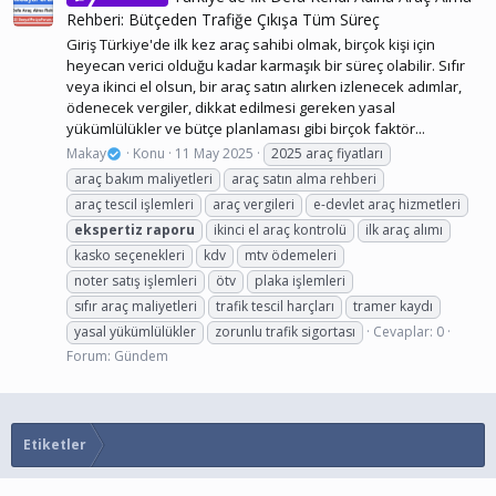
Rehberi: Bütçeden Trafiğe Çıkışa Tüm Süreç
Giriş Türkiye'de ilk kez araç sahibi olmak, birçok kişi için
heyecan verici olduğu kadar karmaşık bir süreç olabilir. Sıfır
veya ikinci el olsun, bir araç satın alırken izlenecek adımlar,
ödenecek vergiler, dikkat edilmesi gereken yasal
yükümlülükler ve bütçe planlaması gibi birçok faktör...
Makay
Konu
11 May 2025
2025 araç fiyatları
araç bakım maliyetleri
araç satın alma rehberi
araç tescil işlemleri
araç vergileri
e-devlet araç hizmetleri
ekspertiz
raporu
ikinci el araç kontrolü
ilk araç alımı
kasko seçenekleri
kdv
mtv ödemeleri
noter satış işlemleri
ötv
plaka işlemleri
sıfır araç maliyetleri
trafik tescil harçları
tramer kaydı
yasal yükümlülükler
zorunlu trafik sigortası
Cevaplar: 0
Forum:
Gündem
Etiketler