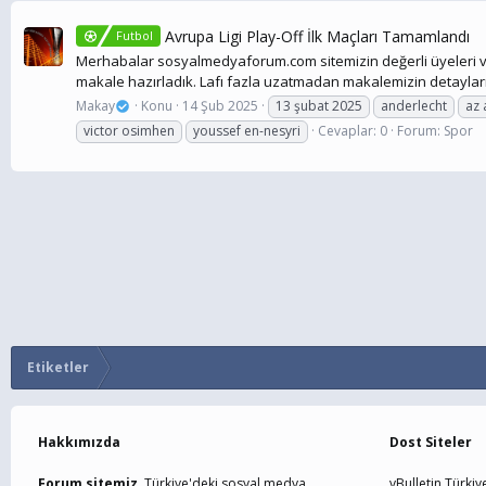
Avrupa Ligi Play-Off İlk Maçları Tamamlandı
Futbol
Merhabalar sosyalmedyaforum.com sitemizin değerli üyeleri ve 
makale hazırladık. Lafı fazla uzatmadan makalemizin detayların
Makay
Konu
14 Şub 2025
13 şubat 2025
anderlecht
az
victor osimhen
youssef en-nesyri
Cevaplar: 0
Forum:
Spor
Etiketler
Hakkımızda
Dost Siteler
Forum sitemiz,
Türkiye'deki sosyal medya
vBulletin Türkiy