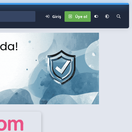
Giriş
Üye ol