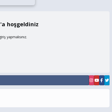
m
riş yapmalısınız.