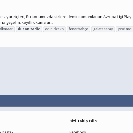
ziyaretçileri, Bu konumuzda sizlere demin tamamlanan Avrupa Ligi Play-Off
a geçelim, keyifli okumalar...
 alkmaar
dusan
tadic
edin dzeko
fenerbahçe
galatasaray
josé mo
Bizi Takip Edin
e Destek
Facebook