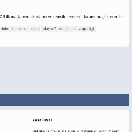
 ilk maçlarının skorlarını ve temsilcilerimizin durumunu gösteren bir
urinho
maç sonuçları
play-off turu
uefa avrupa ligi
Yasal Uyarı
Hukuka ve mevzuata aykırı olduğunu düşündüğünüz