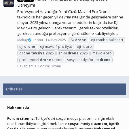
Deneyimi
Profesyonel Havacılığın Yeni Yüzü: Mavic 4 Pro Drone
teknolojisi her geçen yıl devrim niteliğinde gelişmelere sahne
oluyor. 2025 yılına damga vuran modellerin başında ise DJI
Mavic 4 Pro geliyor. Gerek tasarımı, gerek teknik özellikleri,
gerekse sunduğu profesyonel görüntüleme kabiliyetiyle...
Makay
Konu
14 May 2025
8k
drone
dji combo paketleri
dji
drone
dji mavic 4 pro fiyat
dji rc pro
drone
tavsiye
2025
en iyi
drone
2025
mavic 4 pro
profesyonel
drone
çekimi
sosyalmedyaforum
drone
Cevaplar: 0
Forum:
Drone
Etiketler
Hakkımızda
Forum sitemiz,
Türkiye'deki sosyal medya platformları için eksik
olan forum ihtiyacını gidermek üzere
sosyal medya uzmanı, içerik
üreticisi, yazar
ve aynı zamanda forum kurucumuz
Muhammed