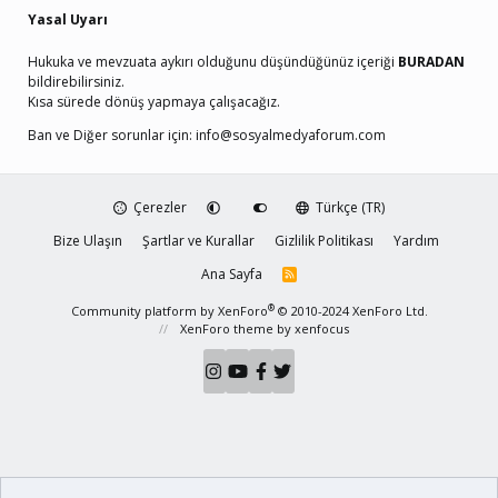
Yasal Uyarı
Hukuka ve mevzuata aykırı olduğunu düşündüğünüz içeriği
BURADAN
bildirebilirsiniz.
Kısa sürede dönüş yapmaya çalışacağız.
Ban ve Diğer sorunlar için:
info@sosyalmedyaforum.com
Çerezler
Türkçe (TR)
Bize Ulaşın
Şartlar ve Kurallar
Gizlilik Politikası
Yardım
Ana Sayfa
R
S
S
®
Community platform by XenForo
© 2010-2024 XenForo Ltd.
XenForo theme
by xenfocus