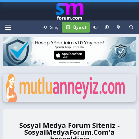
Giriş
Üye ol
Sosyal Medya Forum Siteniz -
SosyalMedyaForum.Com