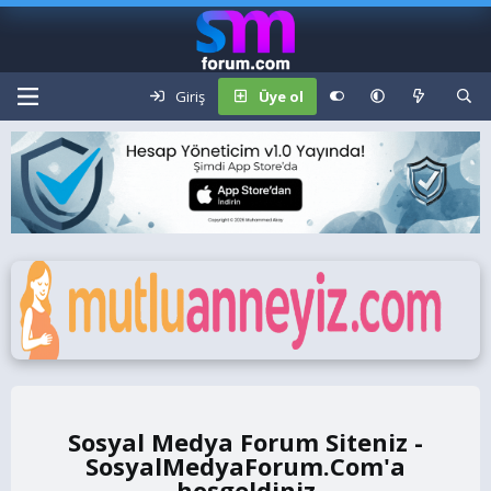
Giriş
Üye ol
Sosyal Medya Forum Siteniz -
SosyalMedyaForum.Com