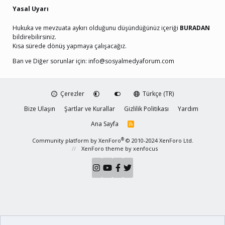
Yasal Uyarı
Hukuka ve mevzuata aykırı olduğunu düşündüğünüz içeriği
BURADAN
bildirebilirsiniz.
Kısa sürede dönüş yapmaya çalışacağız.
Ban ve Diğer sorunlar için:
info@sosyalmedyaforum.com
Çerezler
Türkçe (TR)
Bize Ulaşın
Şartlar ve Kurallar
Gizlilik Politikası
Yardım
Ana Sayfa
R
S
S
®
Community platform by XenForo
© 2010-2024 XenForo Ltd.
XenForo theme
by xenfocus