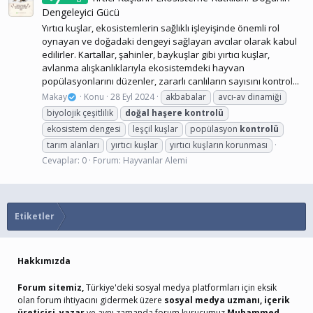
Dengeleyici Gücü
Yırtıcı kuşlar, ekosistemlerin sağlıklı işleyişinde önemli rol
oynayan ve doğadaki dengeyi sağlayan avcılar olarak kabul
edilirler. Kartallar, şahinler, baykuşlar gibi yırtıcı kuşlar,
avlanma alışkanlıklarıyla ekosistemdeki hayvan
popülasyonlarını düzenler, zararlı canlıların sayısını kontrol...
Makay
Konu
28 Eyl 2024
akbabalar
avcı-av dinamiği
biyolojik çeşitlilik
doğal
haşere
kontrolü
ekosistem dengesi
leşçil kuşlar
popülasyon
kontrolü
tarım alanları
yırtıcı kuşlar
yırtıcı kuşların korunması
Cevaplar: 0
Forum:
Hayvanlar Alemi
Etiketler
Hakkımızda
Forum sitemiz,
Türkiye'deki sosyal medya platformları için eksik
olan forum ihtiyacını gidermek üzere
sosyal medya uzmanı, içerik
üreticisi, yazar
ve aynı zamanda forum kurucumuz
Muhammed