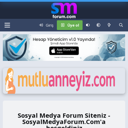
Giriş
Üye ol
Sosyal Medya Forum Siteniz -
SosyalMedyaForum.Com