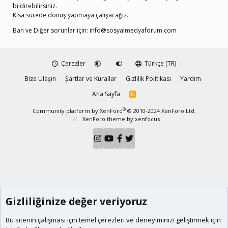
bildirebilirsiniz.
Kısa sürede dönüş yapmaya çalışacağız.
Ban ve Diğer sorunlar için:
info@sosyalmedyaforum.com
Çerezler
Türkçe (TR)
Bize Ulaşın
Şartlar ve Kurallar
Gizlilik Politikası
Yardım
Ana Sayfa
R
S
S
®
Community platform by XenForo
© 2010-2024 XenForo Ltd.
XenForo theme
by xenfocus
Gizliliğinize değer veriyoruz
Bu sitenin çalışması için temel
çerezleri
ve deneyiminizi geliştirmek için