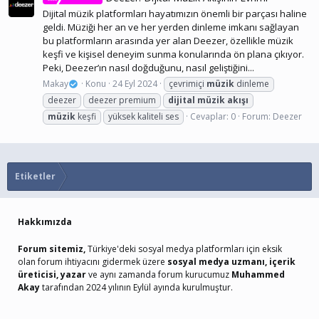
Dijital müzik platformları hayatımızın önemli bir parçası haline
geldi. Müziği her an ve her yerden dinleme imkanı sağlayan
bu platformların arasında yer alan Deezer, özellikle müzik
keşfi ve kişisel deneyim sunma konularında ön plana çıkıyor.
Peki, Deezer’ın nasıl doğduğunu, nasıl geliştiğini...
Makay
Konu
24 Eyl 2024
çevrimiçi
müzik
dinleme
deezer
deezer premium
dijital
müzik
akışı
müzik
keşfi
yüksek kaliteli ses
Cevaplar: 0
Forum:
Deezer
Etiketler
Hakkımızda
Forum sitemiz,
Türkiye'deki sosyal medya platformları için eksik
olan forum ihtiyacını gidermek üzere
sosyal medya uzmanı, içerik
üreticisi, yazar
ve aynı zamanda forum kurucumuz
Muhammed
Akay
tarafından 2024 yılının Eylül ayında kurulmuştur.