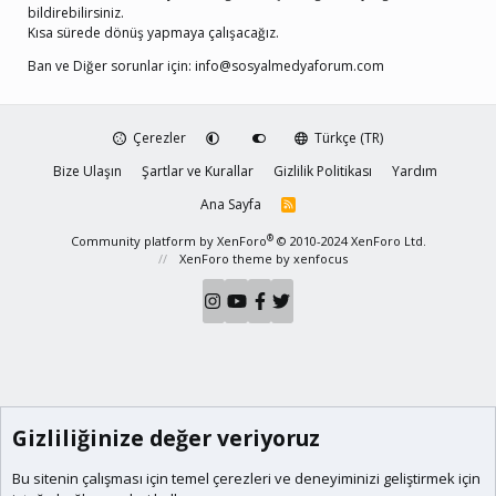
bildirebilirsiniz.
Kısa sürede dönüş yapmaya çalışacağız.
Ban ve Diğer sorunlar için:
info@sosyalmedyaforum.com
Çerezler
Türkçe (TR)
Bize Ulaşın
Şartlar ve Kurallar
Gizlilik Politikası
Yardım
Ana Sayfa
R
S
S
®
Community platform by XenForo
© 2010-2024 XenForo Ltd.
XenForo theme
by xenfocus
Gizliliğinize değer veriyoruz
Bu sitenin çalışması için temel
çerezleri
ve deneyiminizi geliştirmek için