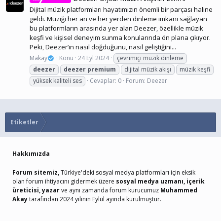
Dijital müzik platformları hayatımızın önemli bir parçası haline
geldi. Müziği her an ve her yerden dinleme imkanı sağlayan
bu platformların arasında yer alan Deezer, özellikle müzik
keşfi ve kişisel deneyim sunma konularında ön plana çıkıyor.
Peki, Deezer’ın nasıl doğduğunu, nasıl geliştiğini...
Makay
Konu
24 Eyl 2024
çevrimiçi müzik dinleme
deezer
deezer
premium
dijital müzik akışı
müzik keşfi
yüksek kaliteli ses
Cevaplar: 0
Forum:
Deezer
Etiketler
Hakkımızda
Forum sitemiz,
Türkiye'deki sosyal medya platformları için eksik
olan forum ihtiyacını gidermek üzere
sosyal medya uzmanı, içerik
üreticisi, yazar
ve aynı zamanda forum kurucumuz
Muhammed
Akay
tarafından 2024 yılının Eylül ayında kurulmuştur.