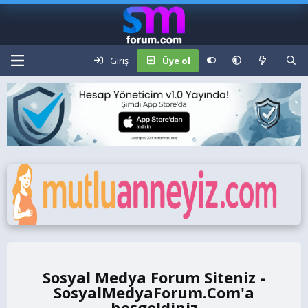
Giriş
Üye ol
Sosyal Medya Forum Siteniz -
SosyalMedyaForum.Com