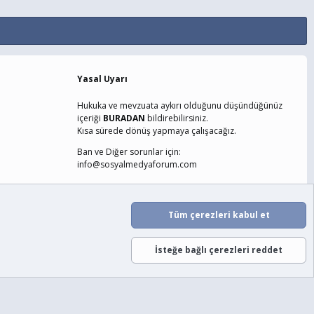
Yasal Uyarı
Hukuka ve mevzuata aykırı olduğunu düşündüğünüz
içeriği
BURADAN
bildirebilirsiniz.
Kısa sürede dönüş yapmaya çalışacağız.
Ban ve Diğer sorunlar için:
info@sosyalmedyaforum.com
laşın
Şartlar ve Kurallar
Gizlilik Politikası
Yardım
Ana Sayfa
Tüm çerezleri kabul et
R
S
S
İsteğe bağlı çerezleri reddet