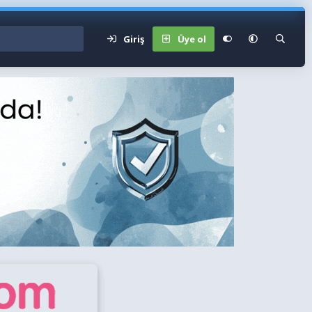
Giriş
Üye ol