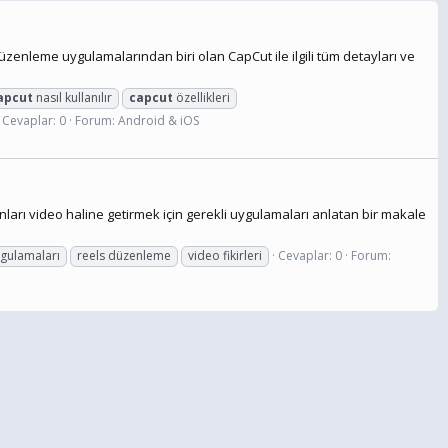
zenleme uygulamalarından biri olan CapCut ile ilgili tüm detayları ve
apcut
nasıl kullanılır
capcut
özellikleri
Cevaplar: 0
Forum:
Android & iOS
ları video haline getirmek için gerekli uygulamaları anlatan bir makale
gulamaları
reels düzenleme
video fikirleri
Cevaplar: 0
Forum: