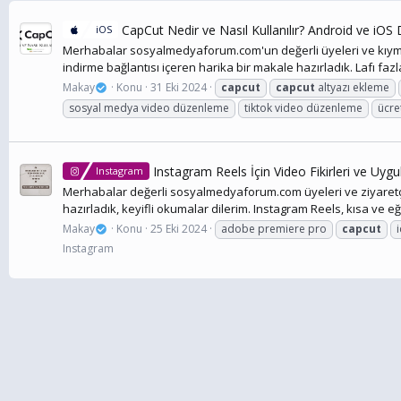
CapCut Nedir ve Nasıl Kullanılır? Android ve iO
iOS
Merhabalar sosyalmedyaforum.com'un değerli üyeleri ve kıymetli
indirme bağlantısı içeren harika bir makale hazırladık. Lafı fa
Makay
Konu
31 Eki 2024
capcut
capcut
altyazı ekleme
sosyal medya video düzenleme
tiktok video düzenleme
ücre
Instagram Reels İçin Video Fikirleri ve Uyg
Instagram
Merhabalar değerli sosyalmedyaforum.com üyeleri ve ziyaretçile
hazırladık, keyifli okumalar dilerim. Instagram Reels, kısa ve eğle
Makay
Konu
25 Eki 2024
adobe premiere pro
capcut
Instagram