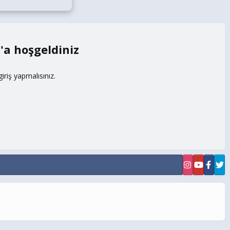
m
riş yapmalısınız.