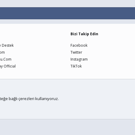
Bizi Takip Edin
e Destek
Facebook
Com
Twitter
nu.Com
Instagram
 Official
TikTok
Bize U
teğe bağlı çerezleri kullanıyoruz.
me
by xenfocus