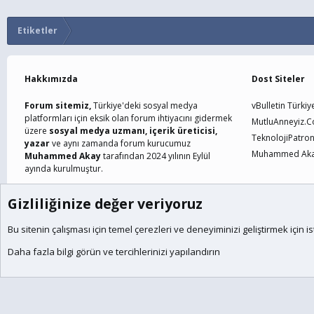
Etiketler
Hakkımızda
Dost Siteler
Forum sitemiz,
Türkiye'deki sosyal medya
vBulletin Türkiy
platformları için eksik olan forum ihtiyacını gidermek
MutluAnneyiz.
üzere
sosyal medya uzmanı, içerik üreticisi,
TeknolojiPatro
yazar
ve aynı zamanda forum kurucumuz
Muhammed Akay
Muhammed Akay
tarafından 2024 yılının Eylül
ayında kurulmuştur.
Gizliliğinize değer veriyoruz
Çerezler
Türkçe (TR)
Bu sitenin çalışması için temel
çerezleri
ve deneyiminizi geliştirmek için is
®
Community platform by XenForo
© 2010-2024 XenForo Ltd.
XenForo the
Daha fazla bilgi görün ve tercihlerinizi yapılandırın