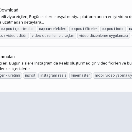
S Download
 ziyaretçileri, Bugün sizlere sosyal medya platformlarının en iyi video dü
zla uzatmadan detaylara...
capcut
çıkartmalar
capcut
efektleri
capcut
filtreler
capcut
indir
c
tsiz video editör
video düzenleme araçları
video düzenleme uygulaması
ulamaları
ri, Bugün sizlere Instagram'da Reels oluşturmak için video fikirleri ve bun
nceli içeriklerle...
içerik üretimi
inshot
instagram reels
kinemaster
mobil video yapma uy