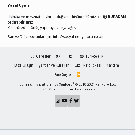
Yasal Uyarı
Hukuka ve mevzuata aykırı olduğunu düşündüğünüz içeriği
BURADAN
bildirebilirsiniz.
Kısa sürede dönüş yapmaya çalışacağız.
Ban ve Diğer sorunlar için:
info@sosyalmedyaforum.com
Çerezler
Türkçe (TR)
Bize Ulaşın
Şartlar ve Kurallar
Gizlilik Politikası
Yardım
Ana Sayfa
R
S
S
®
Community platform by XenForo
© 2010-2024 XenForo Ltd.
XenForo theme
by xenfocus