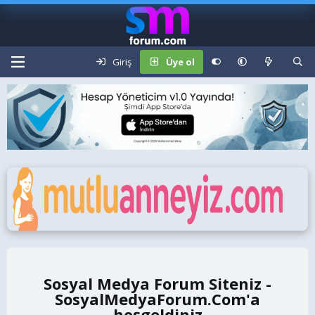
Giriş
Üye ol
Sosyal Medya Forum Siteniz -
SosyalMedyaForum.Com