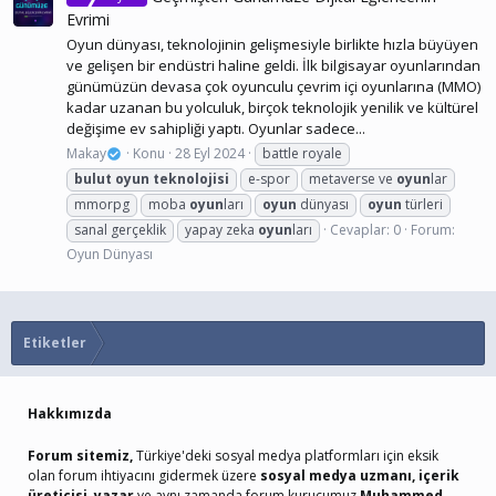
Evrimi
Oyun dünyası, teknolojinin gelişmesiyle birlikte hızla büyüyen
ve gelişen bir endüstri haline geldi. İlk bilgisayar oyunlarından
günümüzün devasa çok oyunculu çevrim içi oyunlarına (MMO)
kadar uzanan bu yolculuk, birçok teknolojik yenilik ve kültürel
değişime ev sahipliği yaptı. Oyunlar sadece...
Makay
Konu
28 Eyl 2024
battle royale
bulut
oyun
teknolojisi
e-spor
metaverse ve
oyun
lar
mmorpg
moba
oyun
ları
oyun
dünyası
oyun
türleri
sanal gerçeklik
yapay zeka
oyun
ları
Cevaplar: 0
Forum:
Oyun Dünyası
Etiketler
Hakkımızda
Forum sitemiz,
Türkiye'deki sosyal medya platformları için eksik
olan forum ihtiyacını gidermek üzere
sosyal medya uzmanı, içerik
üreticisi, yazar
ve aynı zamanda forum kurucumuz
Muhammed