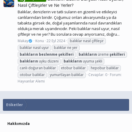
Nasıl Çiftleşirler ve Ne Yerler?
Balıklar, denizlerin ve tatlı suların en gizemli ve etkileyici
canlılarından biridir. Çoğumuz onları akvaryumda ya da
tabakta görsek de, doğal yaşamlarında nasıl davrandıkları
oldukça merak uyandırıcıdır. Peki balıklar nasıl uyur, nasıl
çiftleşir ve ne yer? Bu sorulara cevap arıyorsanız, doğru...
Makay
Konu
22 Eyl 2024
balıklar nasıl çiftleşir
balıklar nasıl uyur
balıklar ne yer
balıkların
beslenme
şekilleri
balıkların
üreme
şekilleri
balıkların
uyku düzeni
balıkların
uyuma şekli
canlı doğuran balıklar
etobur balıklar
hepobur balıklar
otobur balıklar
yumurtlayan balıklar
Cevaplar: 0
Forum:
Hayvanlar Alemi
Etiketler
Hakkımızda