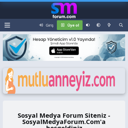
Giriş
Üye ol
Sosyal Medya Forum Siteniz -
SosyalMedyaForum.Com