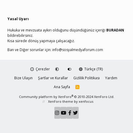
Yasal Uyarı
Hukuka ve mevzuata aykırı olduğunu düşündüğünüz içeriği
BURADAN
bildirebilirsiniz.
Kısa sürede dönüş yapmaya çalışacağız.
Ban ve Diğer sorunlar için:
info@sosyalmedyaforum.com
Çerezler
Türkçe (TR)
Bize Ulaşın
Şartlar ve Kurallar
Gizlilik Politikası
Yardım
Ana Sayfa
R
S
S
®
Community platform by XenForo
© 2010-2024 XenForo Ltd.
XenForo theme
by xenfocus