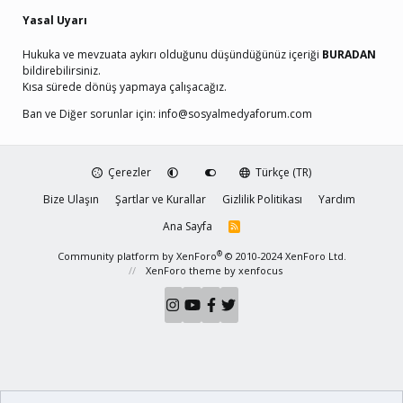
Yasal Uyarı
Hukuka ve mevzuata aykırı olduğunu düşündüğünüz içeriği
BURADAN
bildirebilirsiniz.
Kısa sürede dönüş yapmaya çalışacağız.
Ban ve Diğer sorunlar için:
info@sosyalmedyaforum.com
Çerezler
Türkçe (TR)
Bize Ulaşın
Şartlar ve Kurallar
Gizlilik Politikası
Yardım
Ana Sayfa
R
S
S
®
Community platform by XenForo
© 2010-2024 XenForo Ltd.
XenForo theme
by xenfocus