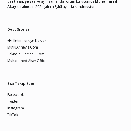
üreticisi, yazar
ve aynı zamanda forum kurucumuz
Muhammed
Akay
tarafından 2024 yılının Eylül ayında kurulmuştur.
Dost Siteler
vBulletin Türkiye Destek
MutluAnneyiz.Com
TeknolojiPatronu.Com
Muhammed Akay Official
Bizi Takip Edin
Facebook
Twitter
Instagram
TikTok