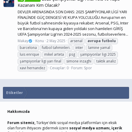
Kazananı Kim Olacak?
DEVLER ARENASINDA SON DANS: 2025 ŞAMPİYONLAR LİGİ YARI
FİNALİNDE GÜÇ DENGESİ VE KUPA YOLCULUĞU Avrupa'nın en
büyük futbol sahnesinde kıyasıya rekabet: Arsenal, PSG, Inter
ve Barcelona'nın kupaya giden yoldaki son hamleleri GİRİŞ
UEFA Şampiyonlar Ligi'nin 2024-2025 sezonu, futbolseverlere...
Makay
Konu
2 May 2025
arsenal
avrupa
futbolu
barcelona
futbol tahminleri.
inter
lamine yamal
luis enrique
mikel arteta
psg
şampiyonlar ligi 2025
şampiyonlar ligi yarı final
simone inzaghi
taktik analiz
xavi hernandez
Cevaplar: 0
Forum:
Spor
Etiketler
Hakkımızda
Forum sitemiz,
Türkiye'deki sosyal medya platformları için eksik
olan forum ihtiyacını gidermek üzere
sosyal medya uzmanı, içerik