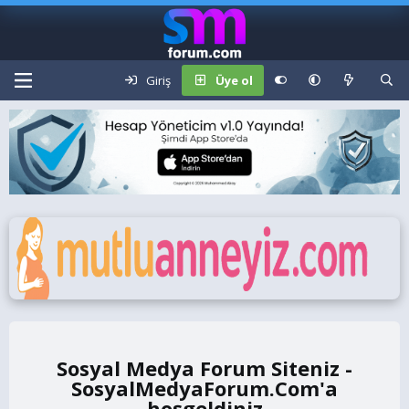
Giriş
Üye ol
Sosyal Medya Forum Siteniz -
SosyalMedyaForum.Com