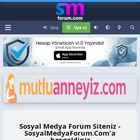
Giriş
Üye ol
Sosyal Medya Forum Siteniz -
SosyalMedyaForum.Com