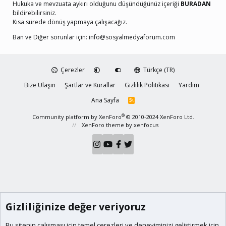
Hukuka ve mevzuata aykırı olduğunu düşündüğünüz içeriği
BURADAN
bildirebilirsiniz.
Kısa sürede dönüş yapmaya çalışacağız.
Ban ve Diğer sorunlar için:
info@sosyalmedyaforum.com
Çerezler
Türkçe (TR)
Bize Ulaşın
Şartlar ve Kurallar
Gizlilik Politikası
Yardım
Ana Sayfa
R
S
S
®
Community platform by XenForo
© 2010-2024 XenForo Ltd.
XenForo theme
by xenfocus
Gizliliğinize değer veriyoruz
Bu sitenin çalışması için temel
çerezleri
ve deneyiminizi geliştirmek için