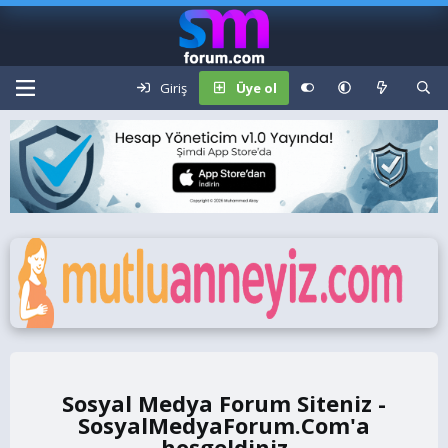
Giriş
Üye ol
Sosyal Medya Forum Siteniz -
SosyalMedyaForum.Com