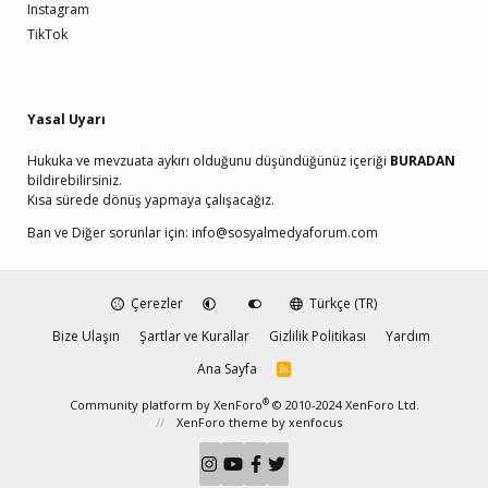
Instagram
TikTok
Yasal Uyarı
Hukuka ve mevzuata aykırı olduğunu düşündüğünüz içeriği
BURADAN
bildirebilirsiniz.
Kısa sürede dönüş yapmaya çalışacağız.
Ban ve Diğer sorunlar için:
info@sosyalmedyaforum.com
Çerezler
Türkçe (TR)
Bize Ulaşın
Şartlar ve Kurallar
Gizlilik Politikası
Yardım
Ana Sayfa
R
S
S
®
Community platform by XenForo
© 2010-2024 XenForo Ltd.
XenForo theme
by xenfocus