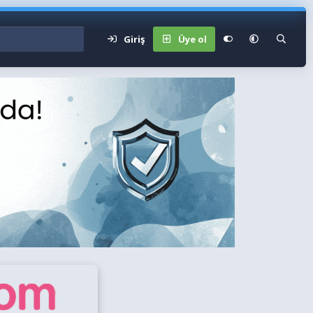
Giriş
Üye ol