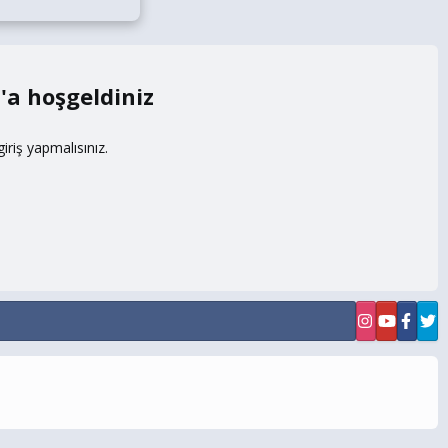
m
riş yapmalısınız.