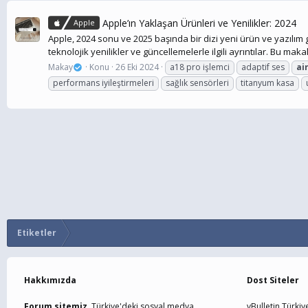
Apple’ın Yaklaşan Ürünleri ve Yenilikler: 2024
Apple
Apple, 2024 sonu ve 2025 başında bir dizi yeni ürün ve yazılı
teknolojik yenilikler ve güncellemelerle ilgili ayrıntılar. Bu mak
Makay
Konu
26 Eki 2024
a18 pro işlemci
adaptif ses
ai
performans iyileştirmeleri
sağlık sensörleri
titanyum kasa
Etiketler
Hakkımızda
Dost Siteler
Forum sitemiz,
Türkiye'deki sosyal medya
vBulletin Türkiy