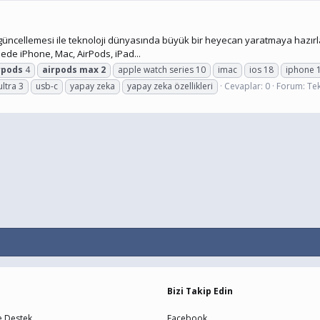
m güncellemesi ile teknoloji dünyasında büyük bir heyecan yaratmaya hazırl
alede iPhone, Mac, AirPods, iPad...
rpods
4
airpods
max
2
apple watch series 10
imac
ios 18
iphone 
ultra 3
usb-c
yapay zeka
yapay zeka özellikleri
Cevaplar: 0
Forum:
Te
Bizi Takip Edin
e Destek
Facebook