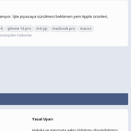
anıyor. İşte piyasaya sürülmesi beklenen yeni Apple ürünleri,
16
iphone 16 pro
m4 çip
macbook pro
macos
knolojiden Haberler
Yasal Uyarı
Hukuka ve mevzuata aykırı olduğunu düşündüğünüz