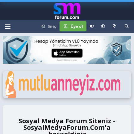
Giriş
Üye ol
Sosyal Medya Forum Siteniz -
SosyalMedyaForum.Com