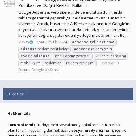
Politikası ve Doğru Reklam Kullanımı
Google AdSense, web sitelerinde ve mobil platformlarda
reklam gösterimi yaparak gelir elde etme imkanı sunan bir
sistemdir. Ancak, başarılı bir AdSense kullanımı için Google’ın
yayıncı politikalarına uygun hareket etmek ve site deneyimini
koruyarak doğru sayıda reklam yerleştirmek önemlidir. Bu...
Makay
Konu
25 Eki 2024
adsense
gelir
artırma
adsense
reklam politikaları
adsense
reklam sınırı
google
adsense
içerik optimizasyonu
kullanıcı deneyimi
mobil uyumlu reklamlar
reklam yerleşimi
Cevaplar: 0
Forum:
Google AdSense
Etiketler
Hakkımızda
Forum sitemiz,
Türkiye'deki sosyal medya platformları için eksik
olan forum ihtiyacını gidermek üzere
sosyal medya uzmanı, içerik
üreticisi, yazar
ve aynı zamanda forum kurucumuz
Muhammed