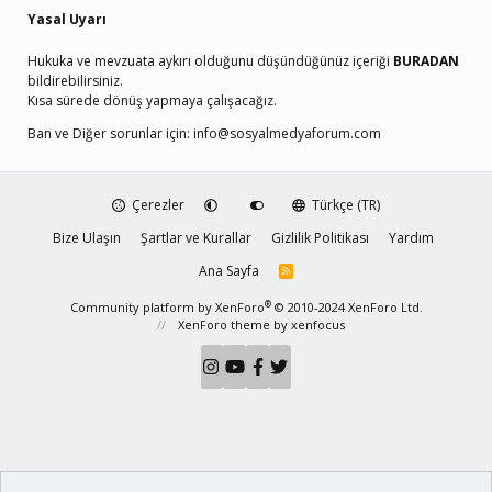
Yasal Uyarı
Hukuka ve mevzuata aykırı olduğunu düşündüğünüz içeriği
BURADAN
bildirebilirsiniz.
Kısa sürede dönüş yapmaya çalışacağız.
Ban ve Diğer sorunlar için:
info@sosyalmedyaforum.com
Çerezler
Türkçe (TR)
Bize Ulaşın
Şartlar ve Kurallar
Gizlilik Politikası
Yardım
Ana Sayfa
R
S
S
®
Community platform by XenForo
© 2010-2024 XenForo Ltd.
XenForo theme
by xenfocus