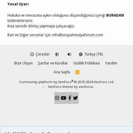
Yasal Uyarı
Hukuka ve mevzuata aykırı olduğunu düşündüğünüz içeriği
BURADAN
bildirebilirsiniz.
Kısa sürede dönüş yapmaya çalışacağız.
Ban ve Diğer sorunlar için:
info@sosyalmedyaforum.com
Çerezler
Türkçe (TR)
Bize Ulaşın
Şartlar ve Kurallar
Gizlilik Politikası
Yardım
Ana Sayfa
R
S
S
®
Community platform by XenForo
© 2010-2024 XenForo Ltd.
XenForo theme
by xenfocus