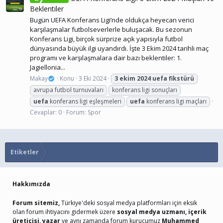
Beklentiler
Bugün UEFA Konferans Ligi’nde oldukça heyecan verici
karşılaşmalar futbolseverlerle buluşacak. Bu sezonun
Konferans Ligi, birçok sürprize açık yapısıyla futbol
dünyasında büyük ilgi uyandırdı. İşte 3 Ekim 2024 tarihli maç
programı ve karşılaşmalara dair bazı beklentiler: 1.
Jagiellonia...
Makay
Konu
3 Eki 2024
3
ekim
2024
uefa
fikstürü
avrupa futbol turnuvaları
konferans ligi sonuçları
uefa
konferans ligi eşleşmeleri
uefa
konferans ligi maçları
Cevaplar: 0
Forum:
Spor
Etiketler
Hakkımızda
Forum sitemiz,
Türkiye'deki sosyal medya platformları için eksik
olan forum ihtiyacını gidermek üzere
sosyal medya uzmanı, içerik
üreticisi, yazar
ve aynı zamanda forum kurucumuz
Muhammed