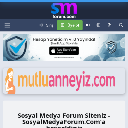
Giriş
Üye ol
Sosyal Medya Forum Siteniz -
SosyalMedyaForum.Com