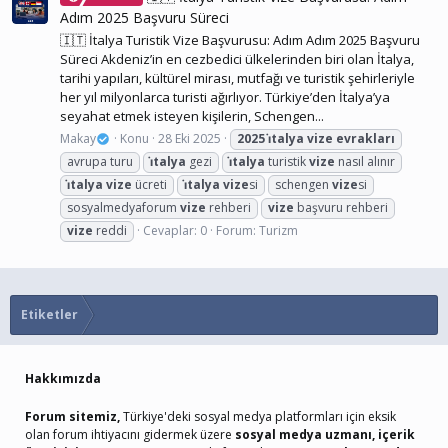
Adım 2025 Başvuru Süreci
🇮🇹 İtalya Turistik Vize Başvurusu: Adım Adım 2025 Başvuru
Süreci Akdeniz’in en cezbedici ülkelerinden biri olan İtalya,
tarihi yapıları, kültürel mirası, mutfağı ve turistik şehirleriyle
her yıl milyonlarca turisti ağırlıyor. Türkiye’den İtalya’ya
seyahat etmek isteyen kişilerin, Schengen...
Makay
Konu
28 Eki 2025
2025
i̇talya
vize
evrakları
avrupa turu
i̇talya
gezi
i̇talya
turistik
vize
nasıl alınır
i̇talya
vize
ücreti
i̇talya
vize
si
schengen
vize
si
sosyalmedyaforum
vize
rehberi
vize
başvuru rehberi
vize
reddi
Cevaplar: 0
Forum:
Turizm
Etiketler
Hakkımızda
Forum sitemiz,
Türkiye'deki sosyal medya platformları için eksik
olan forum ihtiyacını gidermek üzere
sosyal medya uzmanı, içerik