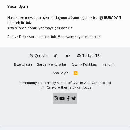
Yasal Uyarı
Hukuka ve mevzuata aykırı olduğunu düşündüğünüz içeriği
BURADAN
bildirebilirsiniz.
Kısa sürede dönüş yapmaya çalışacağız.
Ban ve Diğer sorunlar için:
info@sosyalmedyaforum.com
Çerezler
Türkçe (TR)
Bize Ulaşın
Şartlar ve Kurallar
Gizlilik Politikası
Yardım
Ana Sayfa
R
S
S
®
Community platform by XenForo
© 2010-2024 XenForo Ltd.
XenForo theme
by xenfocus