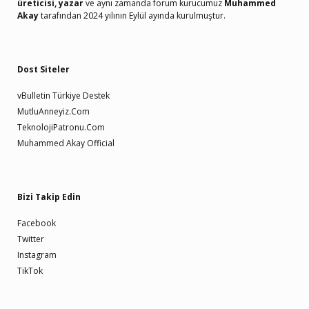
üreticisi, yazar
ve aynı zamanda forum kurucumuz
Muhammed
Akay
tarafından 2024 yılının Eylül ayında kurulmuştur.
Dost Siteler
vBulletin Türkiye Destek
MutluAnneyiz.Com
TeknolojiPatronu.Com
Muhammed Akay Official
Bizi Takip Edin
Facebook
Twitter
Instagram
TikTok