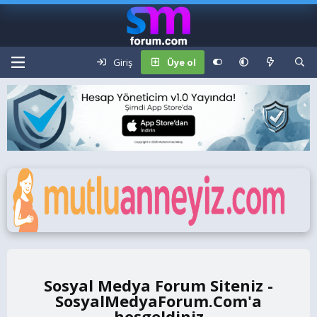
Giriş
Üye ol
Sosyal Medya Forum Siteniz -
SosyalMedyaForum.Com