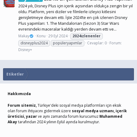
2024 yılı, Disney Plus için içerik açısından oldukça zengin bir yıl
oldu. Platform, yeni diziler ve filmlerle izleyici kitlesini
genişletmeye devam etti. İşte 2024’te en çok izlenen Disney
Plus yapımları: 1. The Mandalorian (Sezon 3) Star Wars
evrenindeki maceralar kaldığı yerden devam etti ve...
Makay
Konu
29 Eyl 2024
2024i̇zlenenler
disneyplus2024
popüleryapımlar
Cevaplar: 0
Forum:
Disney+
Etiketler
Hakkımızda
Forum sitemiz,
Türkiye'deki sosyal medya platformları için eksik
olan forum ihtiyacını gidermek üzere
sosyal medya uzmanı, içerik
üreticisi, yazar
ve aynı zamanda forum kurucumuz
Muhammed
Akay
tarafından 2024 yılının Eylül ayında kurulmuştur.