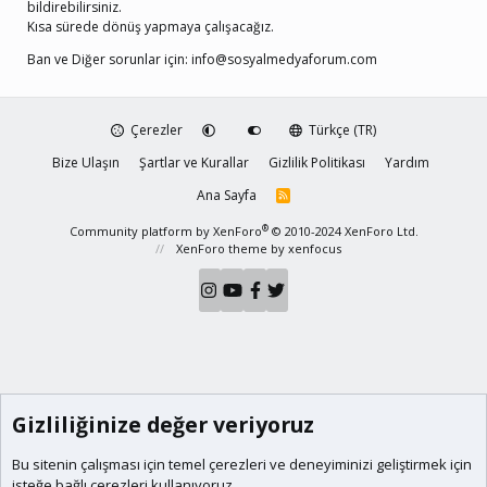
bildirebilirsiniz.
Kısa sürede dönüş yapmaya çalışacağız.
Ban ve Diğer sorunlar için:
info@sosyalmedyaforum.com
Çerezler
Türkçe (TR)
Bize Ulaşın
Şartlar ve Kurallar
Gizlilik Politikası
Yardım
Ana Sayfa
R
S
S
®
Community platform by XenForo
© 2010-2024 XenForo Ltd.
XenForo theme
by xenfocus
Gizliliğinize değer veriyoruz
Bu sitenin çalışması için temel
çerezleri
ve deneyiminizi geliştirmek için
isteğe bağlı çerezleri kullanıyoruz.