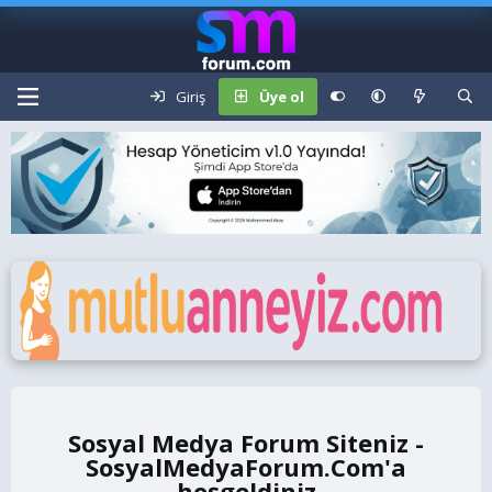
Giriş
Üye ol
Sosyal Medya Forum Siteniz -
SosyalMedyaForum.Com