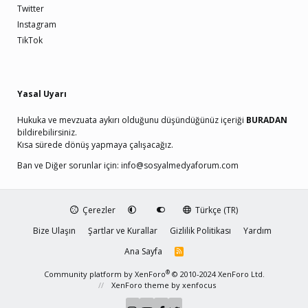
Twitter
Instagram
TikTok
Yasal Uyarı
Hukuka ve mevzuata aykırı olduğunu düşündüğünüz içeriği
BURADAN
bildirebilirsiniz.
Kısa sürede dönüş yapmaya çalışacağız.
Ban ve Diğer sorunlar için:
info@sosyalmedyaforum.com
Çerezler
Türkçe (TR)
Bize Ulaşın
Şartlar ve Kurallar
Gizlilik Politikası
Yardım
Ana Sayfa
R
S
S
®
Community platform by XenForo
© 2010-2024 XenForo Ltd.
XenForo theme
by xenfocus