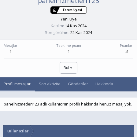
panelhizmetleri123
Forum Üyesi
Yeni Üye
Katılım
14 Kas 2024
Son görülme
22 Kas 2024
Mesajlar
Tepkime puanı
Puanları
1
1
3
Bul
Profil mesajları
Son aktivite
Gönderiler
Hakkında
panelhizmetleri123 adlı kullanıcının profili hakkında henüz mesaj yok.
Kullanıcılar