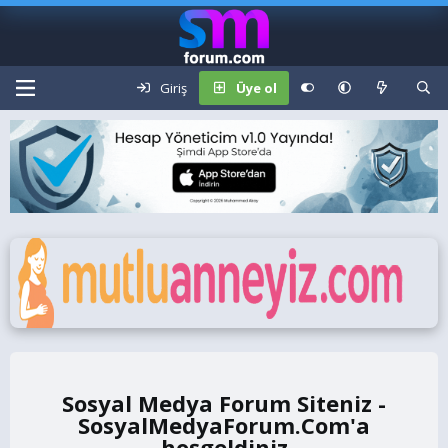
Giriş
Üye ol
Sosyal Medya Forum Siteniz -
SosyalMedyaForum.Com