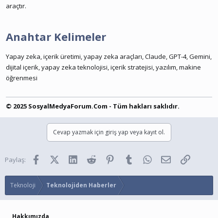
araçtır.
Anahtar Kelimeler
Yapay zeka, içerik üretimi, yapay zeka araçları, Claude, GPT-4, Gemini,
dijital içerik, yapay zeka teknolojisi, içerik stratejisi, yazılım, makine
öğrenmesi
© 2025 SosyalMedyaForum.Com - Tüm hakları saklıdır.
Cevap yazmak için giriş yap veya kayıt ol.
Facebook
X (Twitter)
LinkedIn
Reddit
Pinterest
Tumblr
WhatsApp
E-posta
Link
Paylaş:
Teknoloji
Teknolojiden Haberler
Hakkımızda