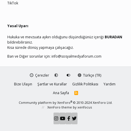
TikTok
Yasal Uyarı
Hukuka ve mevzuata aykırı olduğunu düşündüğünüz içeriği
BURADAN
bildirebilirsiniz.
Kısa sürede dönüş yapmaya çalışacağız.
Ban ve Diğer sorunlar için:
info@sosyalmedyaforum.com
Çerezler
Türkçe (TR)
Bize Ulaşın
Şartlar ve Kurallar
Gizlilik Politikası
Yardım
Ana Sayfa
R
S
S
®
Community platform by XenForo
© 2010-2024 XenForo Ltd.
XenForo theme
by xenfocus