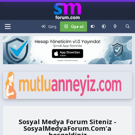
Giriş
Üye ol
Sosyal Medya Forum Siteniz -
SosyalMedyaForum.Com