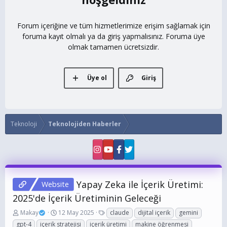
Forum içeriğine ve tüm hizmetlerimize erişim sağlamak için
foruma kayıt olmalı ya da giriş yapmalısınız. Foruma üye
olmak tamamen ücretsizdir.
Üye ol
Giriş
Teknoloji
Teknolojiden Haberler
Yapay Zeka ile İçerik Üretimi:
Website
2025'de İçerik Üretiminin Geleceği
K
B
E
Makay
12 May 2025
claude
dijital içerik
gemini
o
a
t
gpt-4
içerik stratejisi
içerik üretimi
makine öğrenmesi