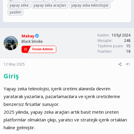
n
ş
i
yapay zeka
yapay zeka araçları
yapay zeka teknolojisi
b
l
k
yazılım
u
a
e
y
n
t
u
g
l
b
ı
e
a
ç
r
Katılım
10 Eyl 2024
Makay
ş
t
Mesajlar
248
Black Smoke
l
a
Tepkime puanı
15
Forum Admini
a
r
Puanları
18
t
i
a
h
12 May 2025
#1
n
i
Giriş
Yapay zeka teknolojisi, içerik üretimi alanında devrim
yaratarak yazarlara, pazarlamacılara ve içerik üreticilerine
benzersiz fırsatlar sunuyor.
2025 yılında, yapay zeka araçları artık basit metin üreten
platformlar olmaktan çıkıp, yaratıcı ve stratejik içerik ortakları
haline gelmiştir.