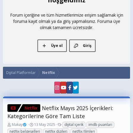
Forum içeriğine ve tüm hizmetlerimize erişim sağlamak için
foruma kayıt olmalı ya da giriş yapmalısınız. Foruma üye
olmak tamamen ücretsizdir.
Üye ol
Giriş
Dijital Platformlar
Netflix
Netflix Mayıs 2025 İçerikleri:
Netflix
Kategorilerine Göre Tam Liste
K
B
E
Makay
13 May 2025
dijital içerik
imdb puanları
o
a
t
netflix belgeselleri
netflix dizileri
netflix filmleri