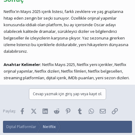
Netflix'in Mayıs 2025 içerik listesi, farklı zevklere ve yaş gruplarına
hitap eden zengin bir seçki sunuyor. Özellikle orijinal yapımlar
konusunda iddialı olan platform, bu ay içerisinde Oscar adayı
olabilecek kalitede dramalar, sürükleyici diziler ve bilgilendirici
belgeseller ile izleyicilerin karşısına çıkıyor. Yaz sezonuna girerken
izleme listenizi bu içeriklerle doldurabilir, yeni hikayelerin dünyasına
dalabilirsiniz.
Anahtar Kelimeler:
Netflix Mayıs 2025, Netflix yeni içerikler, Netflix
orijinal yapımlar, Netflix dizileri, Netflix filmleri, Netflix belgeselleri,
streaming platformları, dijital içerik, IMDb puanları, yeni sezon dizileri.
Cevap yazmak için giriş yap veya kayıt ol.
Facebook
X (Twitter)
LinkedIn
Reddit
Pinterest
Tumblr
WhatsApp
E-posta
Link
Paylaş:
Dijital Platformlar
Netflix