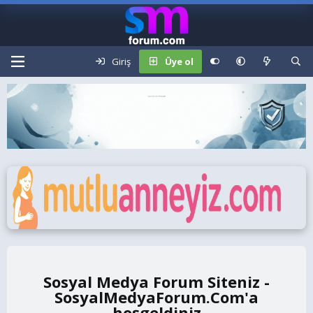
Giriş
Üye ol
Sosyal Medya Forum Siteniz -
SosyalMedyaForum.Com