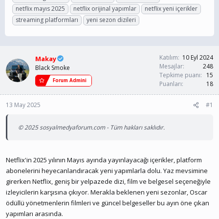
n
ş
i
netflix mayıs 2025
netflix orijinal yapımlar
netflix yeni içerikler
b
l
k
streaming platformları
yeni sezon dizileri
u
a
e
y
n
t
u
g
l
b
ı
e
a
ç
r
Katılım
10 Eyl 2024
Makay
ş
t
Mesajlar
248
Black Smoke
l
a
Tepkime puanı
15
Forum Admini
a
r
Puanları
18
t
i
a
h
13 May 2025
#1
n
i
© 2025 sosyalmedyaforum.com - Tüm hakları saklıdır.
Netflix'in 2025 yılının Mayıs ayında yayınlayacağı içerikler, platform
abonelerini heyecanlandıracak yeni yapımlarla dolu. Yaz mevsimine
girerken Netflix, geniş bir yelpazede dizi, film ve belgesel seçeneğiyle
izleyicilerin karşısına çıkıyor. Merakla beklenen yeni sezonlar, Oscar
ödüllü yönetmenlerin filmleri ve güncel belgeseller bu ayın öne çıkan
yapımları arasında.