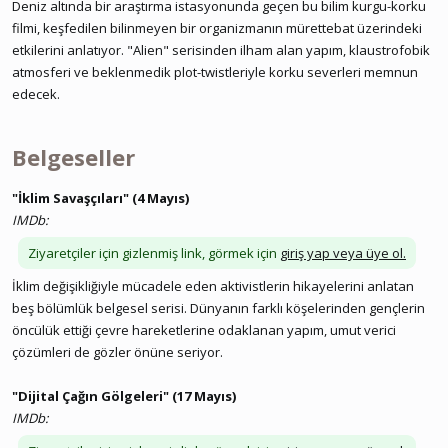
Deniz altında bir araştırma istasyonunda geçen bu bilim kurgu-korku
filmi, keşfedilen bilinmeyen bir organizmanın mürettebat üzerindeki
etkilerini anlatıyor. "Alien" serisinden ilham alan yapım, klaustrofobik
atmosferi ve beklenmedik plot-twistleriyle korku severleri memnun
edecek.
Belgeseller
"İklim Savaşçıları" (4 Mayıs)
IMDb:
Ziyaretçiler için gizlenmiş link, görmek için
giriş yap veya üye ol.
İklim değişikliğiyle mücadele eden aktivistlerin hikayelerini anlatan
beş bölümlük belgesel serisi. Dünyanın farklı köşelerinden gençlerin
öncülük ettiği çevre hareketlerine odaklanan yapım, umut verici
çözümleri de gözler önüne seriyor.
"Dijital Çağın Gölgeleri" (17 Mayıs)
IMDb: