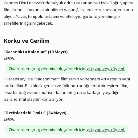
Cannes Film Festivali'nde büyük ödülü kazanan bu Uzak Doğu yapımı
film, üç nesil boyunca bir ailenin yaşadığı trajedileri ve sevinçleri konu
alıyor. Yavaş tempolu anlatımı ve etkileyici görüntü yönetimiyle
sinefillerin ilgisini çekecek.
Korku ve Gerilim​
"Karanlıkta Kalanlar" (10 Mayıs)
IMDb:
Ziyaretçiler için gizlenmiş link, görmek için
giriş yap veya üye ol.
"Hereditary" ve "Midsommar" filmlerinin yönetmeni Ari Aster'ın yeni
korku filmi. Psikolojik gerilim ve folk-horror öğelerini birleştiren film,
ıssız bir dağ evinde mahsur kalan bir grup arkadaşın yaşadığı
paranormal olayları konu alıyor.
"Derinlerdeki Fısıltı" (24 Mayıs)
IMDb:
Ziyaretçiler için gizlenmiş link, görmek için
giriş yap veya üye ol.