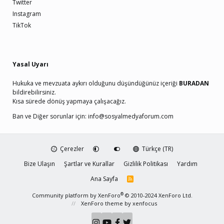
Twitter
Instagram
TikTok
Yasal Uyarı
Hukuka ve mevzuata aykırı olduğunu düşündüğünüz içeriği
BURADAN
bildirebilirsiniz.
Kısa sürede dönüş yapmaya çalışacağız.
Ban ve Diğer sorunlar için:
info@sosyalmedyaforum.com
Çerezler
Türkçe (TR)
Bize Ulaşın
Şartlar ve Kurallar
Gizlilik Politikası
Yardım
Ana Sayfa
R
S
S
®
Community platform by XenForo
© 2010-2024 XenForo Ltd.
XenForo theme
by xenfocus