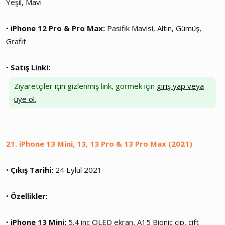
Yeşil, Mavi
•
iPhone 12 Pro & Pro Max:
Pasifik Mavisi, Altın, Gümüş,
Grafit
•
Satış Linki:
Ziyaretçiler için gizlenmiş link, görmek için
giriş yap veya
üye ol.
21. iPhone 13 Mini, 13, 13 Pro & 13 Pro Max (2021)
•
Çıkış Tarihi:
24 Eylül 2021
•
Özellikler:
•
iPhone 13 Mini:
5.4 inç OLED ekran, A15 Bionic çip, çift