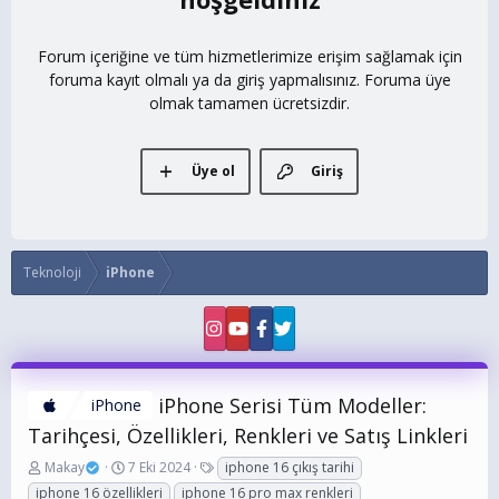
Forum içeriğine ve tüm hizmetlerimize erişim sağlamak için
foruma kayıt olmalı ya da giriş yapmalısınız. Foruma üye
olmak tamamen ücretsizdir.
Üye ol
Giriş
Teknoloji
iPhone
iPhone Serisi Tüm Modeller:
iPhone
Tarihçesi, Özellikleri, Renkleri ve Satış Linkleri
K
B
E
Makay
7 Eki 2024
iphone 16 çıkış tarihi
o
a
t
iphone 16 özellikleri
iphone 16 pro max renkleri