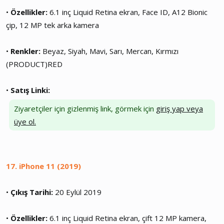
•
Özellikler:
6.1 inç Liquid Retina ekran, Face ID, A12 Bionic
çip, 12 MP tek arka kamera
•
Renkler:
Beyaz, Siyah, Mavi, Sarı, Mercan, Kırmızı
(PRODUCT)RED
•
Satış Linki:
Ziyaretçiler için gizlenmiş link, görmek için
giriş yap veya
üye ol.
17. iPhone 11 (2019)
•
Çıkış Tarihi:
20 Eylül 2019
•
Özellikler:
6.1 inç Liquid Retina ekran, çift 12 MP kamera,