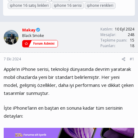
n
ş
i
iphone 16 satış linkleri
iphone 16 serisi
iphone renkleri
b
l
k
u
a
e
y
n
t
u
g
l
Katılım
10 Eyl 2024
b
ı
e
Makay
Mesajlar
248
a
ç
r
Black Smoke
Tepkime puanı
15
ş
t
Forum Admini
Puanları
18
l
a
a
r
t
i
7 Eki 2024
#1
a
h
n
i
Apple’ın iPhone serisi, teknoloji dünyasında devrim yaratarak
mobil cihazlarda yeni bir standart belirlemiştir. Her yeni
model, gelişmiş özellikler, daha iyi performans ve dikkat çeken
tasarımlar sunmuştur.
İşte iPhone’ların en baştan en sonuna kadar tüm serisinin
detayları: