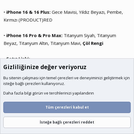
•
iPhone 16 & 16 Plus:
Gece Mavisi, Yıldız Beyazı, Pembe,
Kırmızı (PRODUCT)RED
•
iPhone 16 Pro & Pro Max:
Titanyum Siyah, Titanyum
Beyaz, Titanyum Altın, Titanyum Mavi,
Çöl Rengi
•
Satış Linki:
Gizliliğinize değer veriyoruz
Ziyaretçiler için gizlenmiş link, görmek için
giriş yap veya
üye ol.
Bu sitenin çalışması için temel
çerezleri
ve deneyiminizi geliştirmek için
isteğe bağlı çerezleri kullanıyoruz.
Daha fazla bilgi görün ve tercihlerinizi yapılandırın
Bu yeni iPhone 16 serisinde
Çöl Rengi
özellikle dikkat çekiyor.
Şık ve sofistike görünümüyle iPhone kullanıcıları için yeni bir
Tüm çerezleri kabul et
tarz sunuyor.
İsteğe bağlı çerezleri reddet
Bu liste, iPhone serisinin yıllar içerisindeki evrimini ve sunduğu
Forumlar
Neler Yeni
Giriş
Üye Ol
Ara