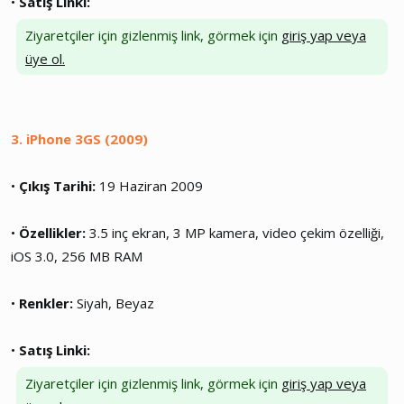
•
Satış Linki:
Ziyaretçiler için gizlenmiş link, görmek için
giriş yap veya
üye ol.
3. iPhone 3GS (2009)
•
Çıkış Tarihi:
19 Haziran 2009
•
Özellikler:
3.5 inç ekran, 3 MP kamera, video çekim özelliği,
iOS 3.0, 256 MB RAM
•
Renkler:
Siyah, Beyaz
•
Satış Linki:
Ziyaretçiler için gizlenmiş link, görmek için
giriş yap veya