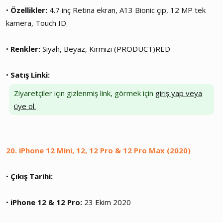
•
Özellikler:
4.7 inç Retina ekran, A13 Bionic çip, 12 MP tek
kamera, Touch ID
•
Renkler:
Siyah, Beyaz, Kırmızı (PRODUCT)RED
•
Satış Linki:
Ziyaretçiler için gizlenmiş link, görmek için
giriş yap veya
üye ol.
20. iPhone 12 Mini, 12, 12 Pro & 12 Pro Max (2020)
•
Çıkış Tarihi:
•
iPhone 12 & 12 Pro:
23 Ekim 2020