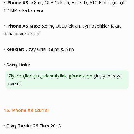
•
iPhone XS:
5.8 inç OLED ekran, Face ID, A12 Bionic çip, çift
12 MP arka kamera
•
iPhone XS Max:
6.5 inç OLED ekran, aynı özellikler fakat
daha büyük ekran
•
Renkler:
Uzay Grisi, Gümüş, Altın
•
Satış Linki:
Ziyaretçiler için gizlenmiş link, görmek için
giriş yap veya
üye ol.
16. iPhone XR (2018)
•
Çıkış Tarihi:
26 Ekim 2018