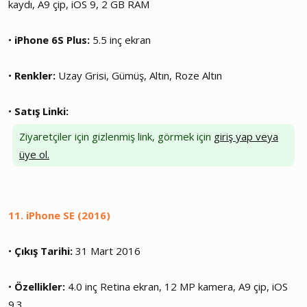
kaydı, A9 çip, iOS 9, 2 GB RAM
•
iPhone 6S Plus:
5.5 inç ekran
•
Renkler:
Uzay Grisi, Gümüş, Altın, Roze Altın
•
Satış Linki:
Ziyaretçiler için gizlenmiş link, görmek için
giriş yap veya
üye ol.
11. iPhone SE (2016)
•
Çıkış Tarihi:
31 Mart 2016
•
Özellikler:
4.0 inç Retina ekran, 12 MP kamera, A9 çip, iOS
9.3