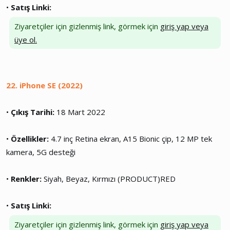
•
Satış Linki:
Ziyaretçiler için gizlenmiş link, görmek için
giriş yap veya
üye ol.
22. iPhone SE (2022)
•
Çıkış Tarihi:
18 Mart 2022
•
Özellikler:
4.7 inç Retina ekran, A15 Bionic çip, 12 MP tek
kamera, 5G desteği
•
Renkler:
Siyah, Beyaz, Kırmızı (PRODUCT)RED
•
Satış Linki:
Ziyaretçiler için gizlenmiş link, görmek için
giriş yap veya