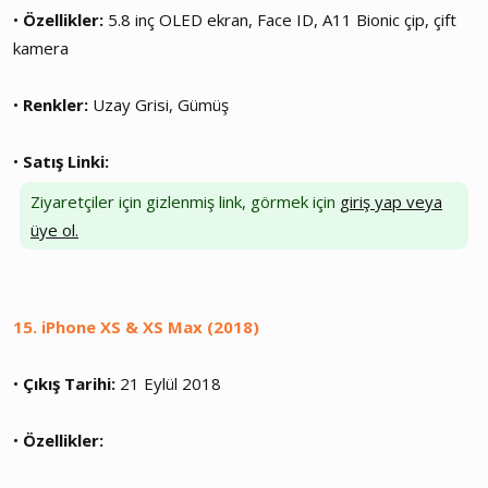
•
Özellikler:
5.8 inç OLED ekran, Face ID, A11 Bionic çip, çift
kamera
•
Renkler:
Uzay Grisi, Gümüş
•
Satış Linki:
Ziyaretçiler için gizlenmiş link, görmek için
giriş yap veya
üye ol.
15. iPhone XS & XS Max (2018)
•
Çıkış Tarihi:
21 Eylül 2018
•
Özellikler: