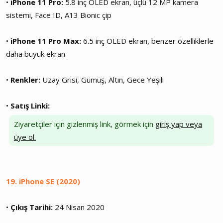
•
iPhone 11 Pro:
5.8 inç OLED ekran, üçlü 12 MP kamera
sistemi, Face ID, A13 Bionic çip
•
iPhone 11 Pro Max:
6.5 inç OLED ekran, benzer özelliklerle
daha büyük ekran
•
Renkler:
Uzay Grisi, Gümüş, Altın, Gece Yeşili
•
Satış Linki:
Ziyaretçiler için gizlenmiş link, görmek için
giriş yap veya
üye ol.
19. iPhone SE (2020)
•
Çıkış Tarihi:
24 Nisan 2020