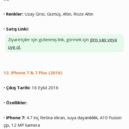
•
Renkler:
Uzay Grisi, Gümüş, Altın, Roze Altın
•
Satış Linki:
Ziyaretçiler için gizlenmiş link, görmek için
giriş yap veya
üye ol.
12. iPhone 7 & 7 Plus (2016)
•
Çıkış Tarihi:
16 Eylül 2016
•
Özellikler:
•
iPhone 7:
4.7 inç Retina ekran, suya dayanıklılık, A10 Fusion
çip, 12 MP kamera