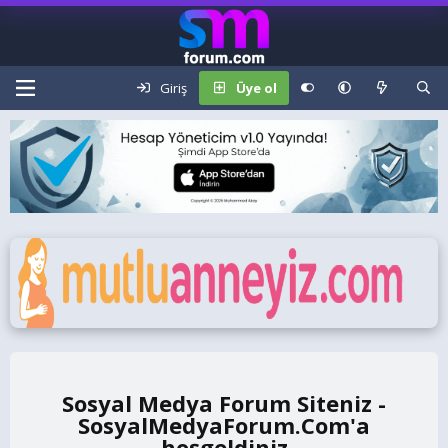
Giriş
Üye ol
Sosyal Medya Forum Siteniz -
SosyalMedyaForum.Com