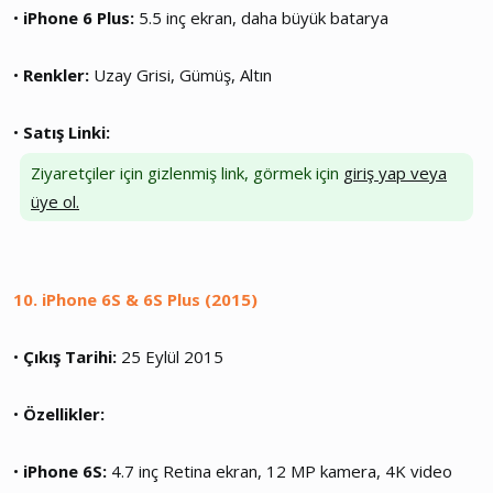
•
iPhone 6 Plus:
5.5 inç ekran, daha büyük batarya
•
Renkler:
Uzay Grisi, Gümüş, Altın
•
Satış Linki:
Ziyaretçiler için gizlenmiş link, görmek için
giriş yap veya
üye ol.
10. iPhone 6S & 6S Plus (2015)
•
Çıkış Tarihi:
25 Eylül 2015
•
Özellikler:
•
iPhone 6S:
4.7 inç Retina ekran, 12 MP kamera, 4K video