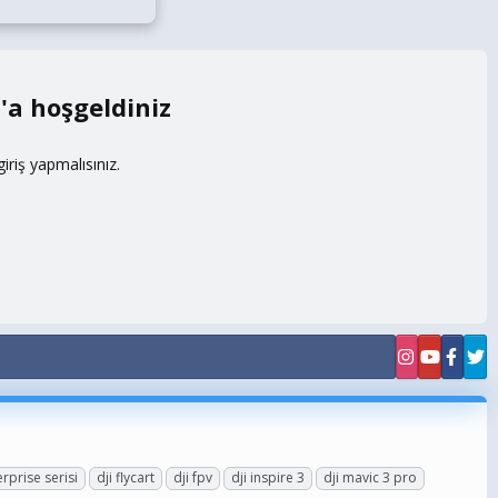
m
riş yapmalısınız.
erprise serisi
dji flycart
dji fpv
dji inspire 3
dji mavic 3 pro