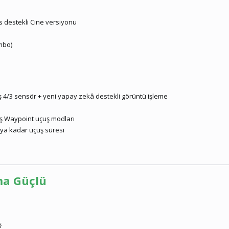
es destekli Cine versiyonu
ombo)
miş 4/3 sensör + yeni yapay zekâ destekli görüntü işleme
miş Waypoint uçuş modları
aya kadar uçuş süresi
Ama Güçlü
ş