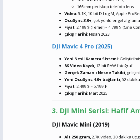
166 mm periskop telefoto lens
Video
: 5.1K, 10-bit D-Log M, Apple ProR
OcuSync 3.0+
, çok yönlü engel algılama
Fiyat
: 2.199 $ (Temel) – 4.799 $ (Cine C
Çıkış Tarihi
: Nisan 2023
DJI Mavic 4 Pro (2025)
Yeni Nesil Kamera Sistemi
: Geliştiril
8K Video Kaydı
, 12-bit RAW fotoğraf
Gerçek Zamanlı Nesne Takibi
, geliş
Yeni OcuSync 4.0+ bağlantı
, 52 dakik
Fiyat
: 2.499 $ – 5.199 $
Çıkış Tarihi
: Mart 2025
3. DJI Mini Serisi: Hafif 
DJI Mavic Mini (2019)
Alt 250 gram
, 2.7K video, 30 dakika uçu