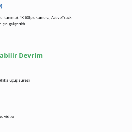
)
el tanıma), 4K 60fps kamera, ActiveTrack
çin geliştirildi
nabilir Devrim
akika uçuş süresi
fps video