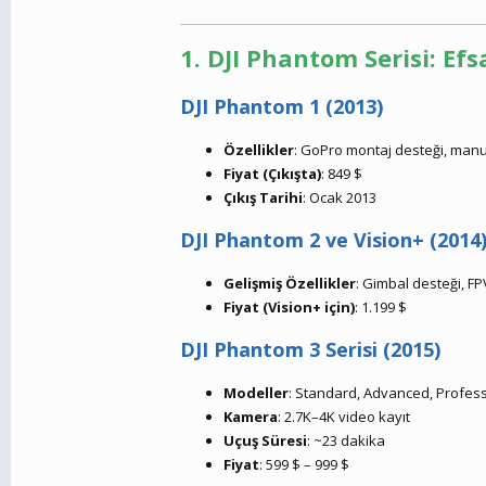
1. DJI Phantom Serisi: E
DJI Phantom 1 (2013)
Özellikler
: GoPro montaj desteği, man
Fiyat (Çıkışta)
: 849 $
Çıkış Tarihi
: Ocak 2013
DJI Phantom 2 ve Vision+ (2014
Gelişmiş Özellikler
: Gimbal desteği, FPV
Fiyat (Vision+ için)
: 1.199 $
DJI Phantom 3 Serisi (2015)
Modeller
: Standard, Advanced, Profes
Kamera
: 2.7K–4K video kayıt
Uçuş Süresi
: ~23 dakika
Fiyat
: 599 $ – 999 $