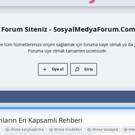
 Forum Siteniz - SosyalMedyaForum.Co
ve tüm hizmetlerimize erişim sağlamak için foruma kayıt olmalı ya da gi
Foruma üye olmak tamamen ücretsizdir.
Üye ol
Giriş
ların En Kapsamlı Rehberi
ı
dji drone karşılaştırma
dji drone modelleri
dji drone tavsiyesi
dji ent