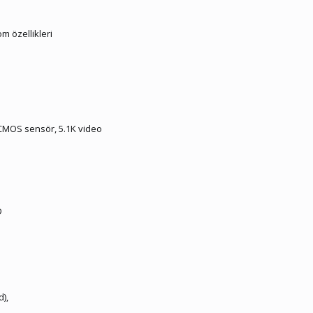
m özellikleri
 CMOS sensör, 5.1K video
D
),