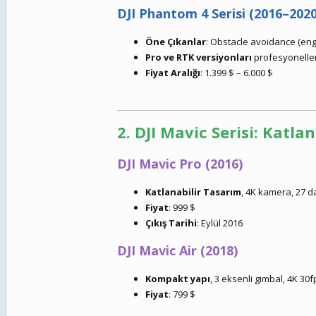
DJI Phantom 4 Serisi (2016–2020
Öne Çıkanlar
: Obstacle avoidance (eng
Pro ve RTK versiyonları
profesyoneller i
Fiyat Aralığı
: 1.399 $ – 6.000 $
2. DJI Mavic Serisi: Katla
DJI Mavic Pro (2016)
Katlanabilir Tasarım
, 4K kamera, 27 d
Fiyat
: 999 $
Çıkış Tarihi
: Eylül 2016
DJI Mavic Air (2018)
Kompakt yapı
, 3 eksenli gimbal, 4K 30
Fiyat
: 799 $