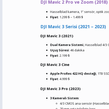
DJI Mavic 2 Pro ve Zoom (2018)
Hasselblad kamera, 1” sensör, optik zoo
Fiyat
: 1.299 $ – 1.499 $
DJI Mavic 3 Serisi (2021 – 2023)
DJI Mavic 3 (2021)
Dual Kamera Sistemi
, Hasselblad 4/3
Uçuş Süresi
: 46 dakika
Fiyat
: 2.199 $
DJI Mavic 3 Cine
Apple ProRes 422 HQ desteği
, 1TB SS
Fiyat
: 4.999 $
DJI Mavic 3 Pro (2023)
3 Kameralı Sistem
:
4/3 CMOS ana sensör (Hasselblad
70 mm orta telefoto lens,