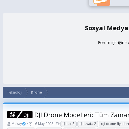
Sosyal Medya
Forum içeriğine 
Teknoloji
Drone
DJI Drone Modelleri: Tüm Zaman
Dji
K
B
E
Makay
16 May 2025
dji air 3
dji avata 2
dji drone fiyatlar
o
a
t