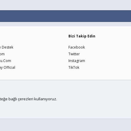
Bizi Takip Edin
e Destek
Facebook
Com
Twitter
nu.Com
Instagram
 Official
TikTok
Bize U
teğe bağlı çerezleri kullanıyoruz.
me
by xenfocus