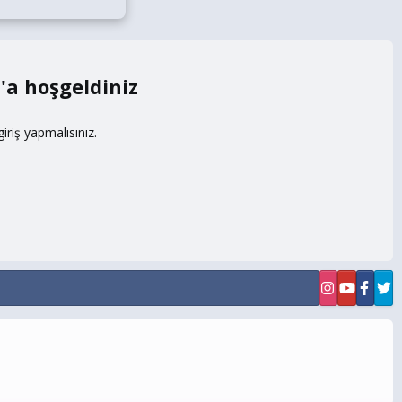
m
riş yapmalısınız.