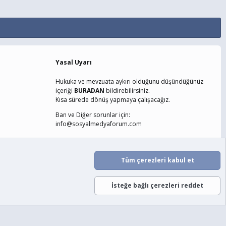
Yasal Uyarı
Hukuka ve mevzuata aykırı olduğunu düşündüğünüz
içeriği
BURADAN
bildirebilirsiniz.
Kısa sürede dönüş yapmaya çalışacağız.
Ban ve Diğer sorunlar için:
info@sosyalmedyaforum.com
laşın
Şartlar ve Kurallar
Gizlilik Politikası
Yardım
Ana Sayfa
Tüm çerezleri kabul et
R
S
S
İsteğe bağlı çerezleri reddet