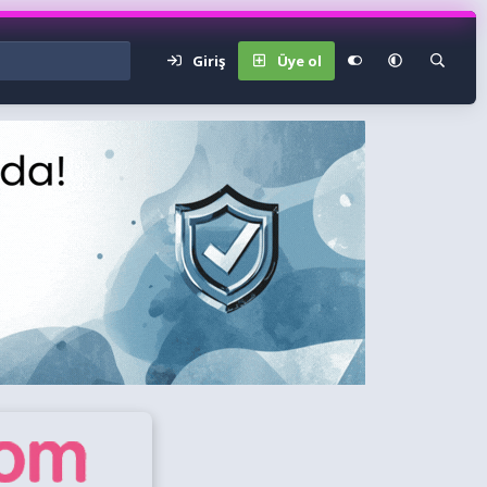
Giriş
Üye ol