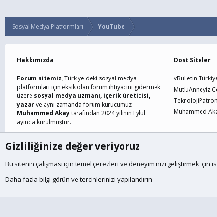
Sosyal Medya Platformları
YouTube
Hakkımızda
Dost Siteler
Forum sitemiz,
Türkiye'deki sosyal medya
vBulletin Türkiy
platformları için eksik olan forum ihtiyacını gidermek
MutluAnneyiz.
üzere
sosyal medya uzmanı, içerik üreticisi,
TeknolojiPatro
yazar
ve aynı zamanda forum kurucumuz
Muhammed Akay
Muhammed Akay
tarafından 2024 yılının Eylül
ayında kurulmuştur.
Gizliliğinize değer veriyoruz
Çerezler
Türkçe (TR)
Bu sitenin çalışması için temel
çerezleri
ve deneyiminizi geliştirmek için is
®
Community platform by XenForo
© 2010-2024 XenForo Ltd.
XenForo the
Daha fazla bilgi görün ve tercihlerinizi yapılandırın